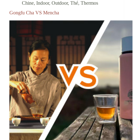
Chine
,
Indoor
,
Outdoor
,
Thé
,
Thermos
Gongfu Cha VS Mencha